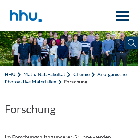
Zum Inhalt springen
Zur Suche springen
HHU
Math.-Nat. Fakultät
Chemie
Anorganische
Photoaktive Materialien
Forschung
Forschung
Im Forschungsalltag unserer Gruppe werden